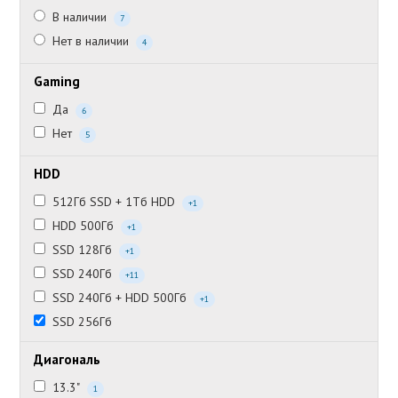
В наличии
7
Нет в наличии
4
Gaming
Да
6
Нет
5
HDD
512Гб SSD + 1Тб HDD
+1
HDD 500Гб
+1
SSD 128Гб
+1
SSD 240Гб
+11
SSD 240Гб + HDD 500Гб
+1
SSD 256Гб
Диагональ
13.3"
1