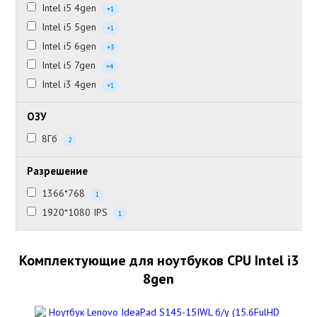
Intel i5 4gen
+1
Intel i5 5gen
+1
Intel i5 6gen
+3
Intel i5 7gen
+4
Intel i3 4gen
+1
ОЗУ
8Гб
2
Разрешение
1366*768
1
1920*1080 IPS
1
Комплектующие для ноутбуков CPU Intel i3
8gen