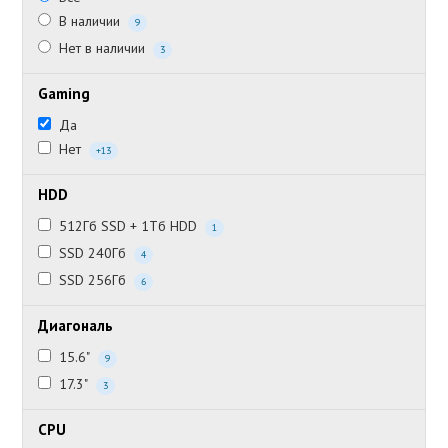
В наличии
9
Нет в наличии
3
Gaming
Да
Нет
+13
HDD
512Гб SSD + 1Тб HDD
1
SSD 240Гб
4
SSD 256Гб
6
Диагональ
15.6"
9
17.3"
3
CPU