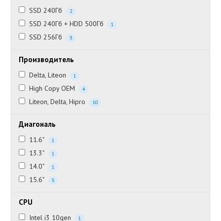
SSD 240Гб
2
SSD 240Гб + HDD 500Гб
1
SSD 256Гб
3
Производитель
Delta, Liteon
1
High Copy OEM
4
Liteon, Delta, Hipro
10
Диагональ
11.6"
1
13.3"
1
14.0"
1
15.6"
5
CPU
Intel i3 10gen
1