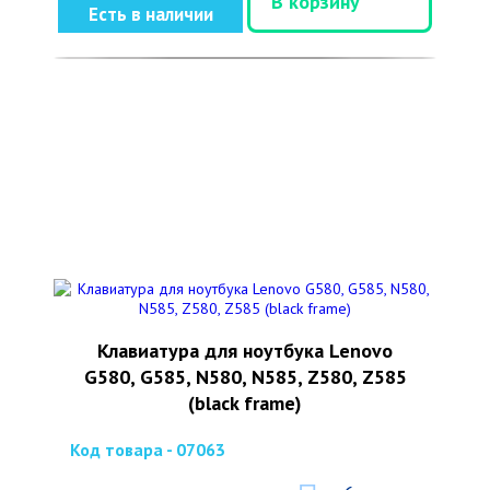
В корзину
Есть в наличии
Клавиатура для ноутбука Lenovo
G580, G585, N580, N585, Z580, Z585
(black frame)
Код товара - 07063