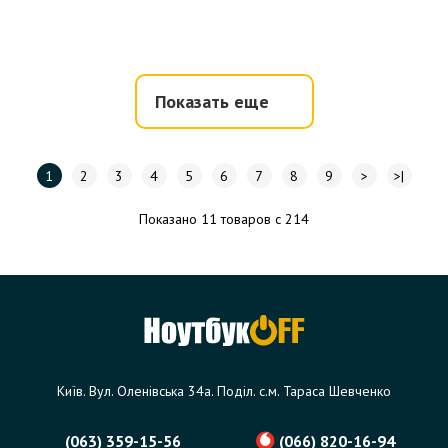
Показать еще
1
2
3
4
5
6
7
8
9
>
>|
Показано 11 товаров с 214
Київ. Вул. Оленівська 34а. Поділ. с.м. Тараса Шевченко
(063) 359-15-56
(066) 820-16-94