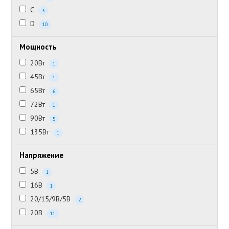
C
3
D
10
Мощность
20Вт
1
45Вт
1
65Вт
6
72Вт
1
90Вт
5
135Вт
1
Напряжение
5В
1
16В
1
20/15/9В/5В
2
20В
11