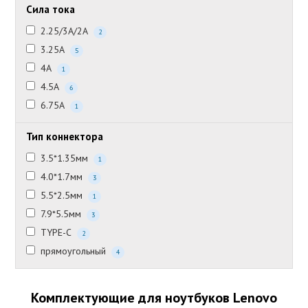
Сила тока
2.25/3А/2А
2
3.25А
5
4А
1
4.5А
6
6.75А
1
Тип коннектора
3.5*1.35мм
1
4.0*1.7мм
3
5.5*2.5мм
1
7.9*5.5мм
3
TYPE-C
2
прямоугольный
4
Комплектующие для ноутбуков Lenovo