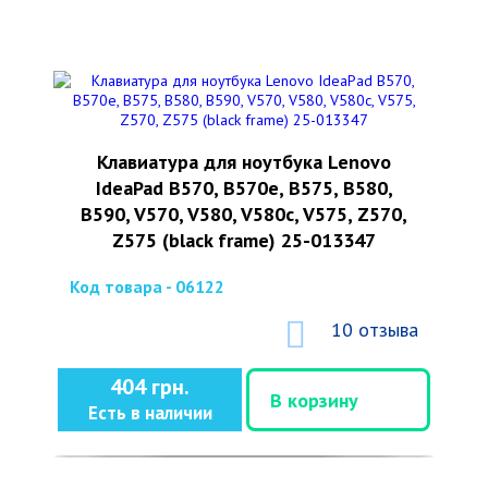
Клавиатура для ноутбука Lenovo
IdeaPad B570, B570e, B575, B580,
B590, V570, V580, V580c, V575, Z570,
Z575 (black frame) 25-013347
Код товара - 06122
10 отзыва
404 грн.
В корзину
Есть в наличии