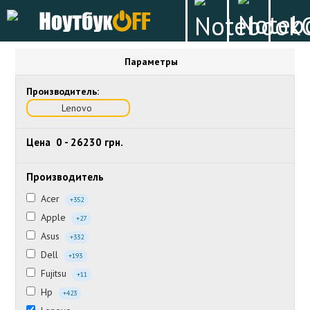
Параметры
Производитель:
Lenovo
Цена
0
-
26230
грн.
Производитель
Acer
+352
Apple
+27
Asus
+332
Dell
+193
Fujitsu
+11
Hp
+423