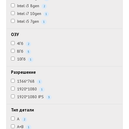
Intel i3 8gen
2
Intel i7 10gen
1
Intel i5 7gen
1
ОЗУ
4Гб
2
8Гб
5
10Гб
1
Разрешение
1366*768
1
1920*1080
1
1920*1080 IPS
3
Тип детали
A
2
A+B
1