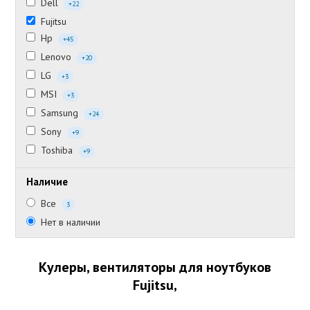
Dell
+22
Fujitsu
Hp
+45
Lenovo
+20
LG
+3
MSI
+3
Samsung
+24
Sony
+9
Toshiba
+9
Наличие
Все
3
Нет в наличии
Кулеры, вентиляторы для ноутбуков
Fujitsu,