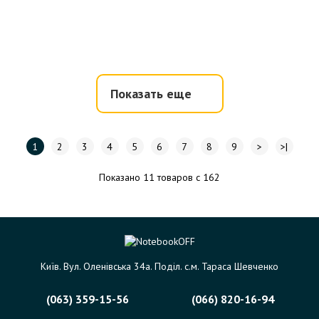
Показать еще
1
2
3
4
5
6
7
8
9
>
>|
Показано 11 товаров с 162
Київ. Вул. Оленівська 34а. Поділ. с.м. Тараса Шевченко
(063) 359-15-56
(066) 820-16-94