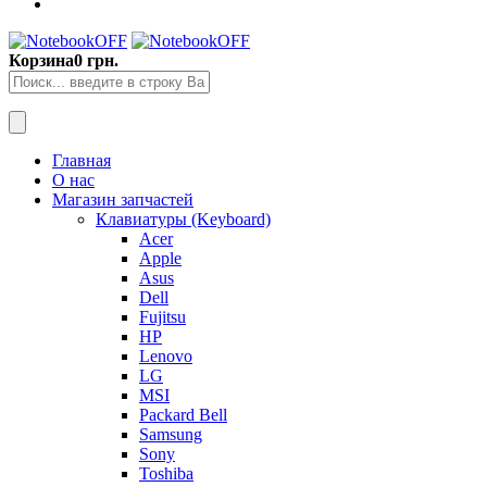
Корзина
0 грн.
Главная
О нас
Магазин запчастей
Клавиатуры (Keyboard)
Acer
Apple
Asus
Dell
Fujitsu
HP
Lenovo
LG
MSI
Packard Bell
Samsung
Sony
Toshiba