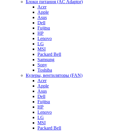
Блоки питания (AC Adaptor)
Acer
Apple
Asus
Dell
Fujitsu
HP
Lenovo
LG
MSI
Packard Bell
Samsung
Sony
Toshiba
Кулеры, вентиляторы (FAN)
Acer
Apple
Asus
Dell
Fujitsu
HP
Lenovo
LG
MSI
Packard Bell