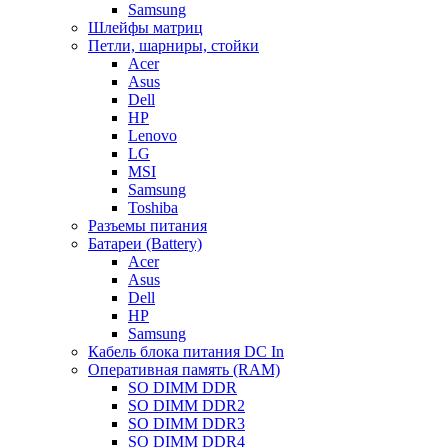
Samsung
Шлейфы матриц
Петли, шарниры, стойки
Acer
Asus
Dell
HP
Lenovo
LG
MSI
Samsung
Toshiba
Разъемы питания
Батареи (Battery)
Acer
Asus
Dell
HP
Samsung
Кабель блока питания DC In
Оперативная память (RAM)
SO DIMM DDR
SO DIMM DDR2
SO DIMM DDR3
SO DIMM DDR4