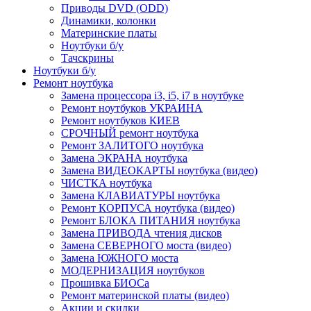
Приводы DVD (ODD)
Динамики, колонки
Материнские платы
Ноутбуки б/у
Тачскрины
Ноутбуки б/у
Ремонт ноутбука
Замена процессора i3, i5, i7 в ноутбуке
Ремонт ноутбуков УКРАИНА
Ремонт ноутбуков КИЕВ
СРОЧНЫЙ ремонт ноутбука
Ремонт ЗАЛИТОГО ноутбука
Замена ЭКРАНА ноутбука
Замена ВИДЕОКАРТЫ ноутбука (видео)
ЧИСТКА ноутбука
Замена КЛАВИАТУРЫ ноутбука
Ремонт КОРПУСА ноутбука (видео)
Ремонт БЛОКА ПИТАНИЯ ноутбука
Замена ПРИВОДА чтения дисков
Замена СЕВЕРНОГО моста (видео)
Замена ЮЖНОГО моста
МОДЕРНИЗАЦИЯ ноутбуков
Прошивка БИОСа
Ремонт материнской платы (видео)
Акции и скидки