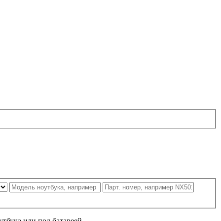
утбука или под батареей