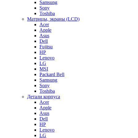
Samsung
Sony
Toshiba
Матрицы, экраны (LCD)
Acer
Apple
Asus
Dell
Fujitsu
HP
Lenovo
LG
MSI
Packard Bell
Samsung
Sony
Toshiba
Детали корпуса
Acer
Apple
Asus
Dell
HP
Lenovo
LG