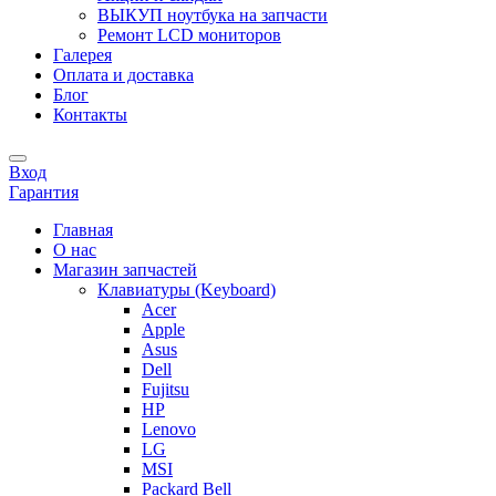
ВЫКУП ноутбука на запчасти
Ремонт LCD мониторов
Галерея
Оплата и доставка
Блог
Контакты
Вход
Гарантия
Главная
О нас
Магазин запчастей
Клавиатуры (Keyboard)
Acer
Apple
Asus
Dell
Fujitsu
HP
Lenovo
LG
MSI
Packard Bell