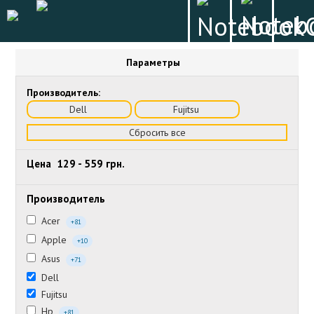
Параметры
Производитель:
Dell
Fujitsu
Сбросить все
Цена
129
-
559
грн.
Производитель
Acer
+81
Apple
+10
Asus
+71
Dell
Fujitsu
Hp
+81