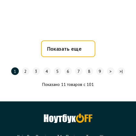
Показать еще
1
2
3
4
5
6
7
8
9
>
>|
Показано 11 товаров с 101