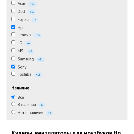
Asus
+71
Dell
+39
Fujitsu
+3
Hp
Lenovo
+35
LG
+4
MSI
+7
Samsung
+31
Sony
Toshiba
+15
Наличие
Все
В наличии
47
Нет в наличии
54
Кулеры, вентиляторы для ноутбуков Hp,