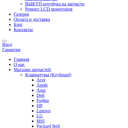
ВЫКУП ноутбука на запчасти
Ремонт LCD мониторов
Галерея
Оплата и доставка
Блог
Контакты
Вход
Гарантия
Главная
О нас
Магазин запчастей
Клавиатуры (Keyboard)
Acer
Apple
Asus
Dell
Fujitsu
HP
Lenovo
LG
MSI
Packard Bell