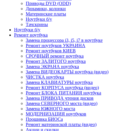
Приводы DVD (ODD)
Динамики, колонки
Материнские платы
Ноутбуки б/у
Тачскрины
Ноутбуки б/у
Ремонт ноутбука
Замена процессора i3, i5, i7 в ноутбуке
Ремонт ноутбуков УКРАИНА
Ремонт ноутбуков КИЕВ
СРОЧНЫЙ ремонт ноутбука
Ремонт ЗАЛИТОГО ноутбука
Замена ЭКРАНА ноутбука
Замена ВИДЕОКАРТЫ ноутбука (видео)
ЧИСТКА ноутбука
Замена КЛАВИАТУРЫ ноутбука
Ремонт КОРПУСА ноутбука (видео)
Ремонт БЛОКА ПИТАНИЯ ноутбука
Замена ПРИВОДА чтения дисков
Замена СЕВЕРНОГО моста (видео)
Замена ЮЖНОГО моста
МОДЕРНИЗАЦИЯ ноутбуков
Прошивка БИОСа
Ремонт материнской платы (видео)
Акции и скидки