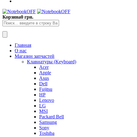
Корзина
0 грн.
Главная
О нас
Магазин запчастей
Клавиатуры (Keyboard)
Acer
Apple
Asus
Dell
Fujitsu
HP
Lenovo
LG
MSI
Packard Bell
Samsung
Sony
Toshiba