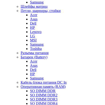
Samsung
Шлейфы матриц
Петли, шарниры, стойки
Acer
Asus
Dell
HP
Lenovo
LG
MSI
Samsung
Toshiba
Разъемы питания
Батареи (Battery)
Acer
Asus
Dell
HP
Samsung
Кабель блока питания DC In
Оперативная память (RAM)
SO DIMM DDR
SO DIMM DDR2
SO DIMM DDR3
SO DIMM DDR4