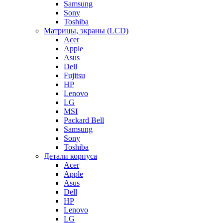
Samsung
Sony
Toshiba
Матрицы, экраны (LCD)
Acer
Apple
Asus
Dell
Fujitsu
HP
Lenovo
LG
MSI
Packard Bell
Samsung
Sony
Toshiba
Детали корпуса
Acer
Apple
Asus
Dell
HP
Lenovo
LG