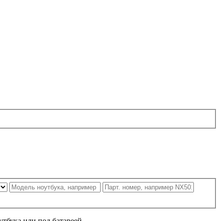
утбука или под батареей