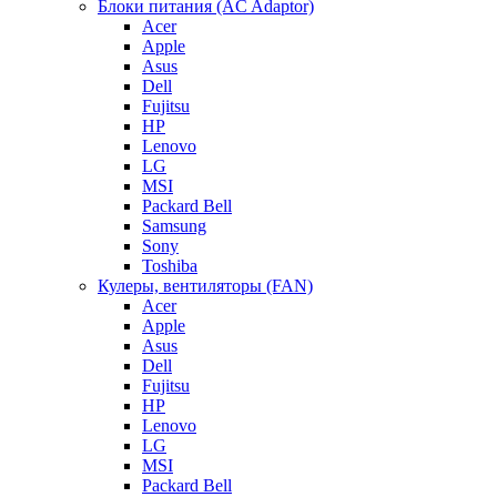
Блоки питания (AC Adaptor)
Acer
Apple
Asus
Dell
Fujitsu
HP
Lenovo
LG
MSI
Packard Bell
Samsung
Sony
Toshiba
Кулеры, вентиляторы (FAN)
Acer
Apple
Asus
Dell
Fujitsu
HP
Lenovo
LG
MSI
Packard Bell