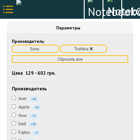
Параметры
Производитель:
Sony
Toshiba
Сбросить все
Цена
129
-
602
грн.
Производитель
Acer
+81
Apple
+10
Asus
+71
Dell
+39
Fujitsu
+3