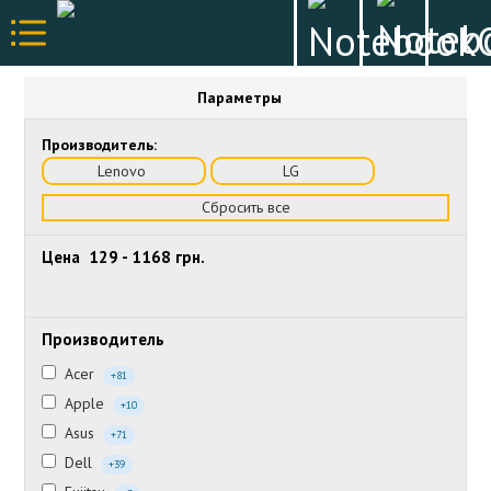
Параметры
Производитель:
Lenovo
LG
Сбросить все
Цена
129
-
1168
грн.
Производитель
Acer
+81
Apple
+10
Asus
+71
Dell
+39