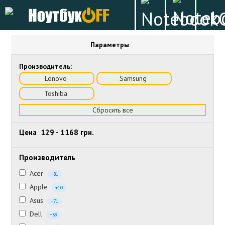
Параметры
Производитель:
Lenovo
Samsung
Toshiba
Сбросить все
Цена
129
-
1168
грн.
Производитель
Acer
+81
Apple
+10
Asus
+71
Dell
+39