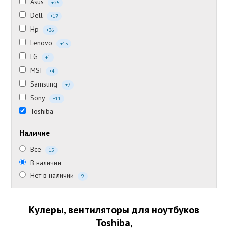
Asus
+25
Dell
+17
Hp
+36
Lenovo
+15
LG
+1
MSI
+4
Samsung
+7
Sony
+11
Toshiba
Наличие
Все
15
В наличии
Нет в наличии
9
Кулеры, вентиляторы для ноутбуков
Toshiba,