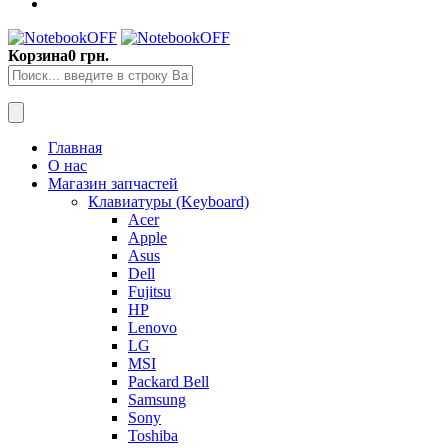
Корзина
0 грн.
Главная
О нас
Магазин запчастей
Клавиатуры (Keyboard)
Acer
Apple
Asus
Dell
Fujitsu
HP
Lenovo
LG
MSI
Packard Bell
Samsung
Sony
Toshiba