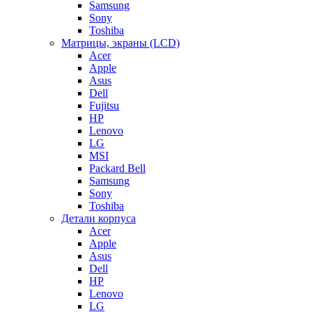
Samsung
Sony
Toshiba
Матрицы, экраны (LCD)
Acer
Apple
Asus
Dell
Fujitsu
HP
Lenovo
LG
MSI
Packard Bell
Samsung
Sony
Toshiba
Детали корпуса
Acer
Apple
Asus
Dell
HP
Lenovo
LG