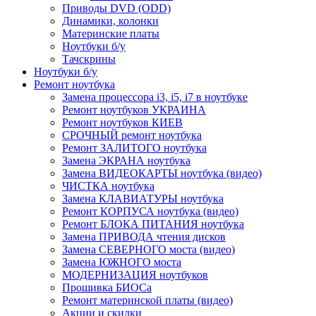
Приводы DVD (ODD)
Динамики, колонки
Материнские платы
Ноутбуки б/у
Тачскрины
Ноутбуки б/у
Ремонт ноутбука
Замена процессора i3, i5, i7 в ноутбуке
Ремонт ноутбуков УКРАИНА
Ремонт ноутбуков КИЕВ
СРОЧНЫЙ ремонт ноутбука
Ремонт ЗАЛИТОГО ноутбука
Замена ЭКРАНА ноутбука
Замена ВИДЕОКАРТЫ ноутбука (видео)
ЧИСТКА ноутбука
Замена КЛАВИАТУРЫ ноутбука
Ремонт КОРПУСА ноутбука (видео)
Ремонт БЛОКА ПИТАНИЯ ноутбука
Замена ПРИВОДА чтения дисков
Замена СЕВЕРНОГО моста (видео)
Замена ЮЖНОГО моста
МОДЕРНИЗАЦИЯ ноутбуков
Прошивка БИОСа
Ремонт материнской платы (видео)
Акции и скидки