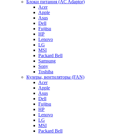
Блоки питания (AC Adaptor)
Acer
Apple
Asus
Dell
Fujitsu
HP
Lenovo
LG
MSI
Packard Bell
Samsung
Sony
Toshiba
Кулеры, вентиляторы (FAN)
Acer
Apple
Asus
Dell
Fujitsu
HP
Lenovo
LG
MSI
Packard Bell