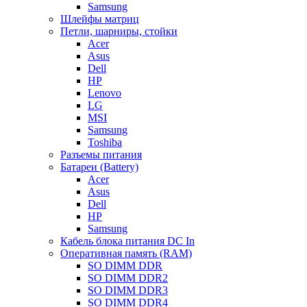
Samsung
Шлейфы матриц
Петли, шарниры, стойки
Acer
Asus
Dell
HP
Lenovo
LG
MSI
Samsung
Toshiba
Разъемы питания
Батареи (Battery)
Acer
Asus
Dell
HP
Samsung
Кабель блока питания DC In
Оперативная память (RAM)
SO DIMM DDR
SO DIMM DDR2
SO DIMM DDR3
SO DIMM DDR4