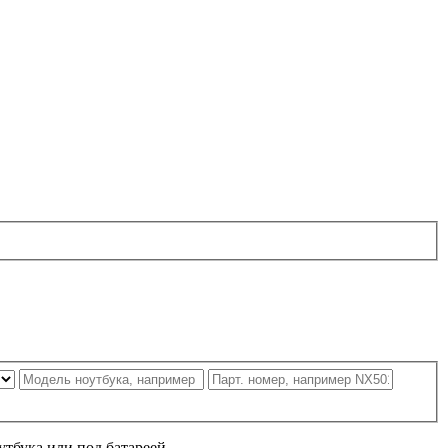
утбука или под батареей