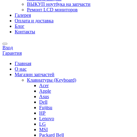
ВЫКУП ноутбука на запчасти
Ремонт LCD мониторов
Галерея
Оплата и доставка
Блог
Контакты
Вход
Гарантия
Главная
О нас
Магазин запчастей
Клавиатуры (Keyboard)
Acer
Apple
Asus
Dell
Fujitsu
HP
Lenovo
LG
MSI
Packard Bell