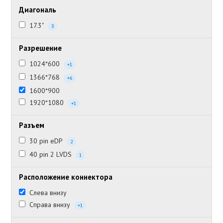
Диагональ
17.3"
3
Разрешение
1024*600
+1
1366*768
+6
1600*900
1920*1080
+1
Разъем
30 pin eDP
2
40 pin 2 LVDS
1
Расположение коннектора
Слева внизу
Справа внизу
+1