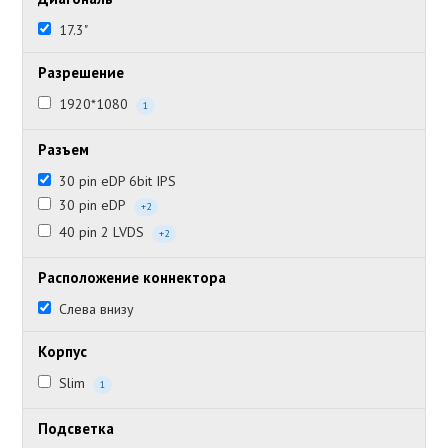
17.3"
Разрешение
1920*1080
1
Разъем
30 pin eDP 6bit IPS
30 pin eDP
+2
40 pin 2 LVDS
+2
Расположение коннектора
Слева внизу
Корпус
Slim
1
Подсветка