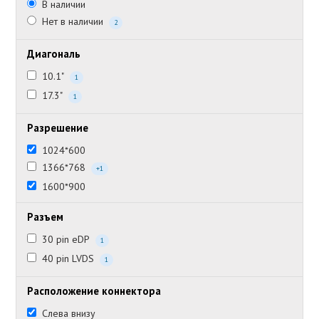
В наличии
Нет в наличии
2
Диагональ
10.1"
1
17.3"
1
Разрешение
1024*600
1366*768
+1
1600*900
Разъем
30 pin eDP
1
40 pin LVDS
1
Расположение коннектора
Слева внизу