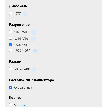
Диагональ
17.3"
1
Разрешение
1024*600
+1
1366*768
+4
1600*900
1920*1080
+1
Разъем
30 pin eDP
1
Расположение коннектора
Слева внизу
Корпус
Slim
1