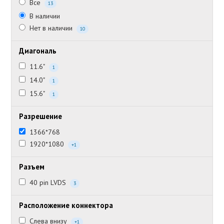
Все
13
В наличии
Нет в наличии
10
Диагональ
11.6"
1
14.0"
1
15.6"
1
Разрешение
1366*768
1920*1080
+1
Разъем
40 pin LVDS
3
Расположение коннектора
Слева внизу
+1