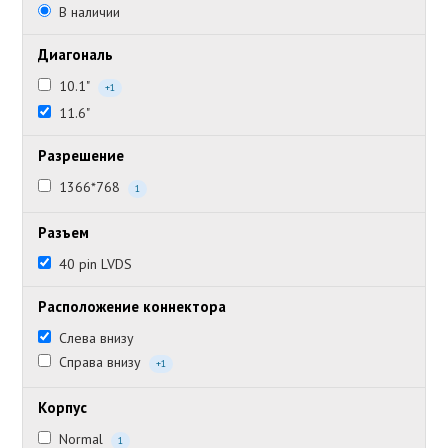
В наличии
Диагональ
10.1"
+1
11.6"
Разрешение
1366*768
1
Разъем
40 pin LVDS
Расположение коннектора
Слева внизу
Справа внизу
+1
Корпус
Normal
1