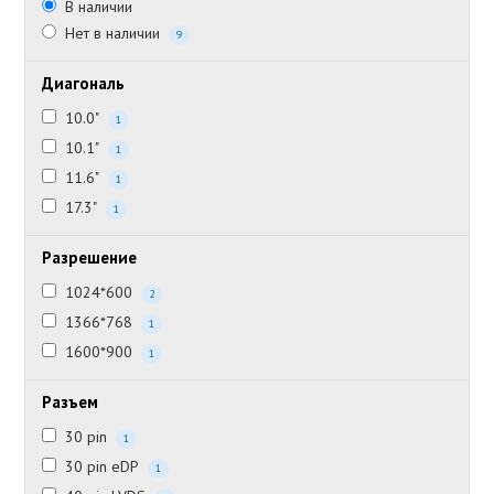
В наличии
Нет в наличии
9
Диагональ
10.0"
1
10.1"
1
11.6"
1
17.3"
1
Разрешение
1024*600
2
1366*768
1
1600*900
1
Разъем
30 pin
1
30 pin eDP
1