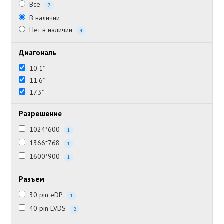
Все
7
В наличии
Нет в наличии
4
Диагональ
10.1"
11.6"
17.3"
Разрешение
1024*600
1
1366*768
1
1600*900
1
Разъем
30 pin eDP
1
40 pin LVDS
2