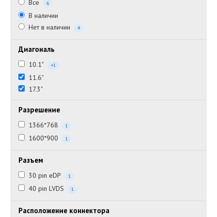
Все
6
В наличии
Нет в наличии
4
Диагональ
10.1"
+1
11.6"
17.3"
Разрешение
1366*768
1
1600*900
1
Разъем
30 pin eDP
1
40 pin LVDS
1
Расположение коннектора