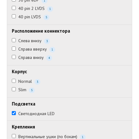
30 pin eDP
1
40 pin 2 LVDS
1
40 pin LVDS
5
Расположение коннектора
Слева внизу
3
Справа вверху
1
Справа внизу
4
Корпус
Normal
3
Slim
5
Подсветка
Светодиодная LED
Крепления
Вертикальные ушки (по бокам)
1