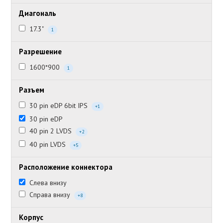
Диагональ
17.3"
1
Разрешение
1600*900
1
Разъем
30 pin eDP 6bit IPS
+1
30 pin eDP
40 pin 2 LVDS
+2
40 pin LVDS
+5
Расположение коннектора
Слева внизу
Справа внизу
+8
Корпус