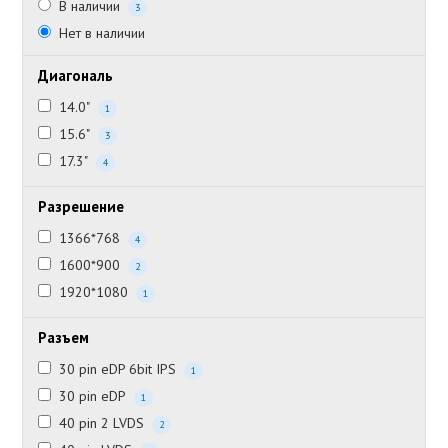
В наличии
3
Нет в наличии
Диагональ
14.0"
1
15.6"
3
17.3"
4
Разрешение
1366*768
4
1600*900
2
1920*1080
1
Разъем
30 pin eDP 6bit IPS
1
30 pin eDP
1
40 pin 2 LVDS
2