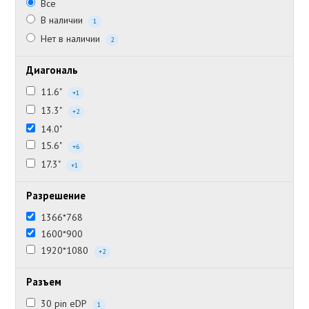
Все
В наличии
1
Нет в наличии
2
Диагональ
11.6"
+1
13.3"
+2
14.0"
15.6"
+6
17.3"
+1
Разрешение
1366*768
1600*900
1920*1080
+2
Разъем
30 pin eDP
1