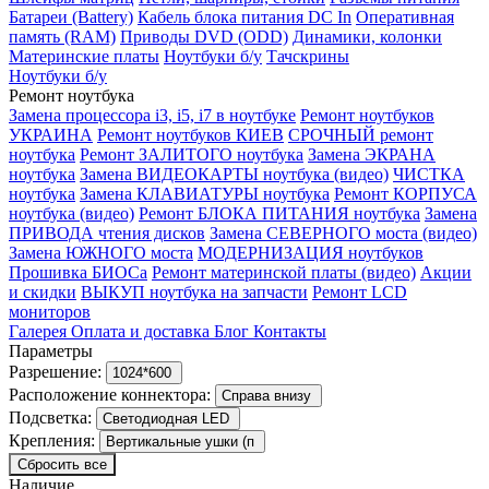
Батареи (Battery)
Кабель блока питания DC In
Оперативная
память (RAM)
Приводы DVD (ODD)
Динамики, колонки
Материнские платы
Ноутбуки б/у
Тачскрины
Ноутбуки б/у
Ремонт ноутбука
Замена процессора i3, i5, i7 в ноутбуке
Ремонт ноутбуков
УКРАИНА
Ремонт ноутбуков КИЕВ
СРОЧНЫЙ ремонт
ноутбука
Ремонт ЗАЛИТОГО ноутбука
Замена ЭКРАНА
ноутбука
Замена ВИДЕОКАРТЫ ноутбука (видео)
ЧИСТКА
ноутбука
Замена КЛАВИАТУРЫ ноутбука
Ремонт КОРПУСА
ноутбука (видео)
Ремонт БЛОКА ПИТАНИЯ ноутбука
Замена
ПРИВОДА чтения дисков
Замена СЕВЕРНОГО моста (видео)
Замена ЮЖНОГО моста
МОДЕРНИЗАЦИЯ ноутбуков
Прошивка БИОСа
Ремонт материнской платы (видео)
Акции
и скидки
ВЫКУП ноутбука на запчасти
Ремонт LCD
мониторов
Галерея
Оплата и доставка
Блог
Контакты
Параметры
Разрешение:
1024*600
Расположение коннектора:
Справа внизу
Подсветка:
Светодиодная LED
Крепления:
Вертикальные ушки (п
Сбросить все
Наличие