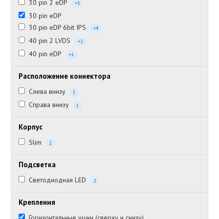
30 pin 2 eDP
+3
30 pin eDP
30 pin eDP 6bit IPS
+4
40 pin 2 LVDS
+2
40 pin eDP
+1
Расположение коннектора
Слева внизу
1
Справа внизу
1
Корпус
Slim
2
Подсветка
Светодиодная LED
2
Крепления
Горизонтальные ушки (сверху и снизу)