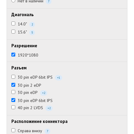
Нет в наличии
7
Диагональ
14.0"
2
15.6"
5
Разрешение
1920*1080
Разъем
30 pin eDP 6bit IPS
+1
30 pin 2 eDP
30 pin eDP
+2
30 pin eDP 6bit IPS
40 pin 2 LVDS
+2
Расположение коннектора
Справа внизу
7