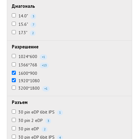
Диагональ
14.0"
3
15.6"
7
17.3"
2
Разрешение
1024*600
+1
1366*768
+13
1600*900
1920*1080
3200*1800
+1
Разъем
30 pin eDP 6bit IPS
1
30 pin 2 eDP
3
30 pin eDP
2
30 pin eDP 6bit IPS
4