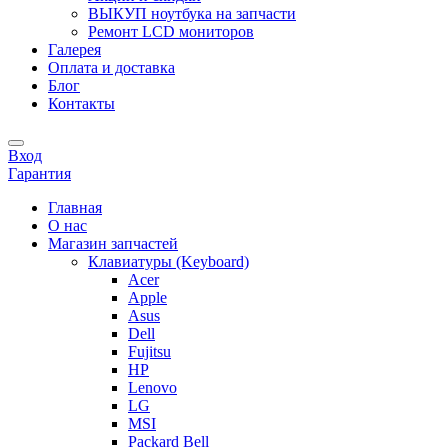
ВЫКУП ноутбука на запчасти
Ремонт LCD мониторов
Галерея
Оплата и доставка
Блог
Контакты
Вход
Гарантия
Главная
О нас
Магазин запчастей
Клавиатуры (Keyboard)
Acer
Apple
Asus
Dell
Fujitsu
HP
Lenovo
LG
MSI
Packard Bell