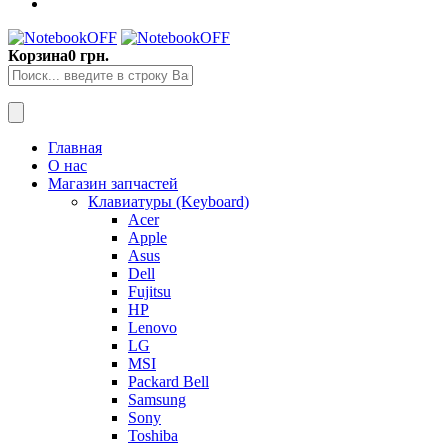
Корзина
0 грн.
Главная
О нас
Магазин запчастей
Клавиатуры (Keyboard)
Acer
Apple
Asus
Dell
Fujitsu
HP
Lenovo
LG
MSI
Packard Bell
Samsung
Sony
Toshiba