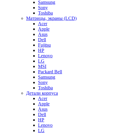
Samsung
Sony
Toshiba
Матрицы, экраны (LCD)
Acer
Apple
Asus
Dell
Fujitsu
HP
Lenovo
LG
MSI
Packard Bell
Samsung
Sony
Toshiba
Детали корпуса
Acer
Apple
Asus
Dell
HP
Lenovo
LG