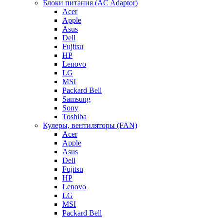
Блоки питания (AC Adaptor)
Acer
Apple
Asus
Dell
Fujitsu
HP
Lenovo
LG
MSI
Packard Bell
Samsung
Sony
Toshiba
Кулеры, вентиляторы (FAN)
Acer
Apple
Asus
Dell
Fujitsu
HP
Lenovo
LG
MSI
Packard Bell