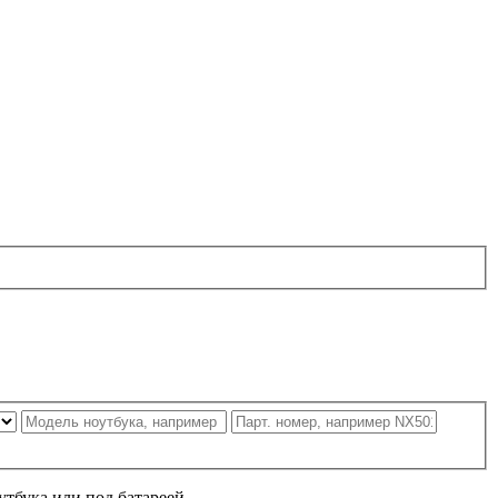
утбука или под батареей