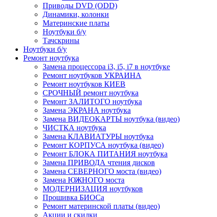
Приводы DVD (ODD)
Динамики, колонки
Материнские платы
Ноутбуки б/у
Тачскрины
Ноутбуки б/у
Ремонт ноутбука
Замена процессора i3, i5, i7 в ноутбуке
Ремонт ноутбуков УКРАИНА
Ремонт ноутбуков КИЕВ
СРОЧНЫЙ ремонт ноутбука
Ремонт ЗАЛИТОГО ноутбука
Замена ЭКРАНА ноутбука
Замена ВИДЕОКАРТЫ ноутбука (видео)
ЧИСТКА ноутбука
Замена КЛАВИАТУРЫ ноутбука
Ремонт КОРПУСА ноутбука (видео)
Ремонт БЛОКА ПИТАНИЯ ноутбука
Замена ПРИВОДА чтения дисков
Замена СЕВЕРНОГО моста (видео)
Замена ЮЖНОГО моста
МОДЕРНИЗАЦИЯ ноутбуков
Прошивка БИОСа
Ремонт материнской платы (видео)
Акции и скидки