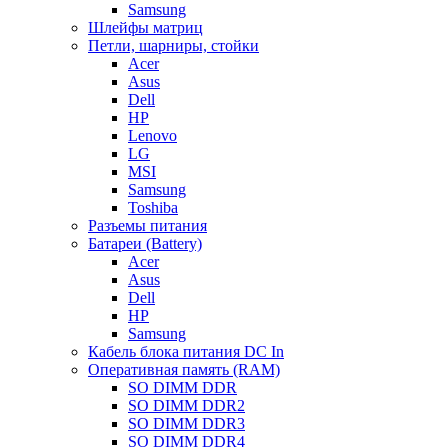
Samsung
Шлейфы матриц
Петли, шарниры, стойки
Acer
Asus
Dell
HP
Lenovo
LG
MSI
Samsung
Toshiba
Разъемы питания
Батареи (Battery)
Acer
Asus
Dell
HP
Samsung
Кабель блока питания DC In
Оперативная память (RAM)
SO DIMM DDR
SO DIMM DDR2
SO DIMM DDR3
SO DIMM DDR4