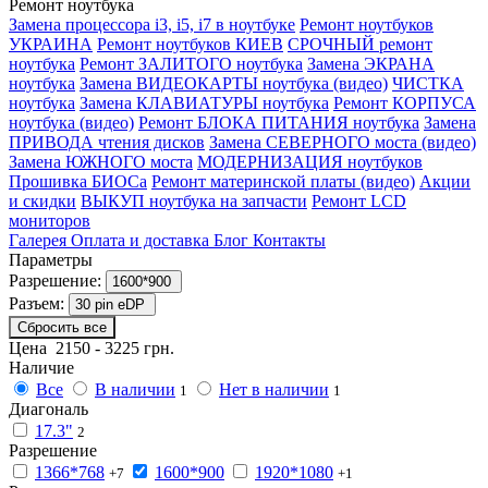
Ремонт ноутбука
Замена процессора i3, i5, i7 в ноутбуке
Ремонт ноутбуков
УКРАИНА
Ремонт ноутбуков КИЕВ
СРОЧНЫЙ ремонт
ноутбука
Ремонт ЗАЛИТОГО ноутбука
Замена ЭКРАНА
ноутбука
Замена ВИДЕОКАРТЫ ноутбука (видео)
ЧИСТКА
ноутбука
Замена КЛАВИАТУРЫ ноутбука
Ремонт КОРПУСА
ноутбука (видео)
Ремонт БЛОКА ПИТАНИЯ ноутбука
Замена
ПРИВОДА чтения дисков
Замена СЕВЕРНОГО моста (видео)
Замена ЮЖНОГО моста
МОДЕРНИЗАЦИЯ ноутбуков
Прошивка БИОСа
Ремонт материнской платы (видео)
Акции
и скидки
ВЫКУП ноутбука на запчасти
Ремонт LCD
мониторов
Галерея
Оплата и доставка
Блог
Контакты
Параметры
Разрешение:
1600*900
Разъем:
30 pin eDP
Сбросить все
Цена
2150
-
3225
грн.
Наличие
Все
В наличии
Нет в наличии
1
1
Диагональ
17.3"
2
Разрешение
1366*768
1600*900
1920*1080
+7
+1