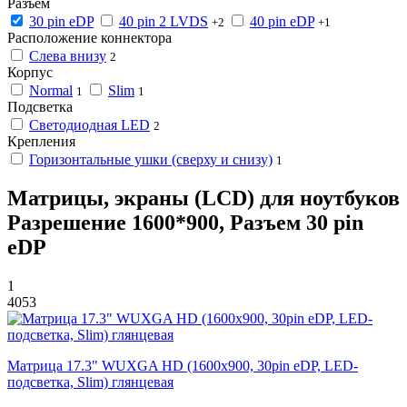
Разъем
30 pin eDP
40 pin 2 LVDS
40 pin eDP
+2
+1
Расположение коннектора
Слева внизу
2
Корпус
Normal
Slim
1
1
Подсветка
Светодиодная LED
2
Крепления
Горизонтальные ушки (сверху и снизу)
1
Матрицы, экраны (LCD) для ноутбуков
Разрешение 1600*900, Разъем 30 pin
eDP
1
4053
Матрица 17.3" WUXGA HD (1600x900, 30pin eDP, LED-
подсветка, Slim) глянцевая