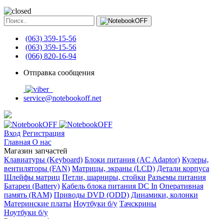
(063) 359-15-56
(063) 359-15-56
(066) 820-16-94
Отправка сообщения
service@notebookoff.net
Вход
Регистрация
Главная
О нас
Магазин запчастей
Клавиатуры (Keyboard)
Блоки питания (AC Adaptor)
Кулеры,
вентиляторы (FAN)
Матрицы, экраны (LCD)
Детали корпуса
Шлейфы матриц
Петли, шарниры, стойки
Разъемы питания
Батареи (Battery)
Кабель блока питания DC In
Оперативная
память (RAM)
Приводы DVD (ODD)
Динамики, колонки
Материнские платы
Ноутбуки б/у
Тачскрины
Ноутбуки б/у