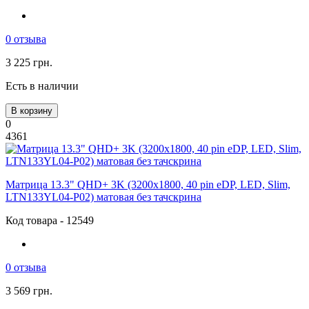
0 отзыва
3 225 грн.
Есть в наличии
В корзину
0
4361
Матрица 13.3" QHD+ 3K (3200x1800, 40 pin eDP, LED, Slim,
LTN133YL04-P02) матовая без тачскрина
Код товара - 12549
0 отзыва
3 569 грн.