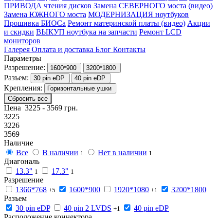
ПРИВОДА чтения дисков
Замена СЕВЕРНОГО моста (видео)
Замена ЮЖНОГО моста
МОДЕРНИЗАЦИЯ ноутбуков
Прошивка БИОСа
Ремонт материнской платы (видео)
Акции
и скидки
ВЫКУП ноутбука на запчасти
Ремонт LCD
мониторов
Галерея
Оплата и доставка
Блог
Контакты
Параметры
Разрешение:
1600*900
3200*1800
Разъем:
30 pin eDP
40 pin eDP
Крепления:
Горизонтальные ушки
Сбросить все
Цена
3225
-
3569
грн.
3225
3226
3569
Наличие
Все
В наличии
Нет в наличии
1
1
Диагональ
13.3"
17.3"
1
1
Разрешение
1366*768
1600*900
1920*1080
3200*1800
+5
+1
Разъем
30 pin eDP
40 pin 2 LVDS
40 pin eDP
+1
Расположение коннектора