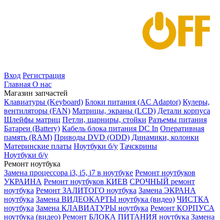
Вход
Регистрация
Главная
О нас
Магазин запчастей
Клавиатуры (Keyboard)
Блоки питания (AC Adaptor)
Кулеры,
вентиляторы (FAN)
Матрицы, экраны (LCD)
Детали корпуса
Шлейфы матриц
Петли, шарниры, стойки
Разъемы питания
Батареи (Battery)
Кабель блока питания DC In
Оперативная
память (RAM)
Приводы DVD (ODD)
Динамики, колонки
Материнские платы
Ноутбуки б/у
Тачскрины
Ноутбуки б/у
Ремонт ноутбука
Замена процессора i3, i5, i7 в ноутбуке
Ремонт ноутбуков
УКРАИНА
Ремонт ноутбуков КИЕВ
СРОЧНЫЙ ремонт
ноутбука
Ремонт ЗАЛИТОГО ноутбука
Замена ЭКРАНА
ноутбука
Замена ВИДЕОКАРТЫ ноутбука (видео)
ЧИСТКА
ноутбука
Замена КЛАВИАТУРЫ ноутбука
Ремонт КОРПУСА
ноутбука (видео)
Ремонт БЛОКА ПИТАНИЯ ноутбука
Замена