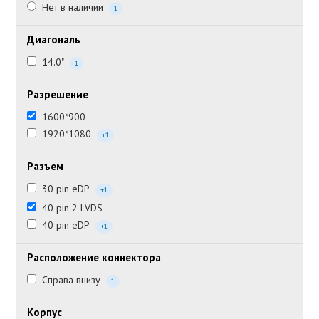
Нет в наличии
1
Диагональ
14.0"
1
Разрешение
1600*900
1920*1080
+1
Разъем
30 pin eDP
+1
40 pin 2 LVDS
40 pin eDP
+1
Расположение коннектора
Справа внизу
1
Корпус