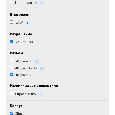
Нет в наличии
1
Диагональ
13.3"
1
Разрешение
3200*1800
Разъем
30 pin eDP
+1
40 pin 2 LVDS
+1
40 pin eDP
Расположение коннектора
Справа внизу
1
Корпус
Slim