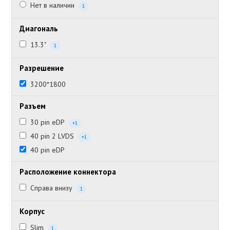
Нет в наличии
1
Диагональ
13.3"
1
Разрешение
3200*1800
Разъем
30 pin eDP
+1
40 pin 2 LVDS
+1
40 pin eDP
Расположение коннектора
Справа внизу
1
Корпус
Slim
1