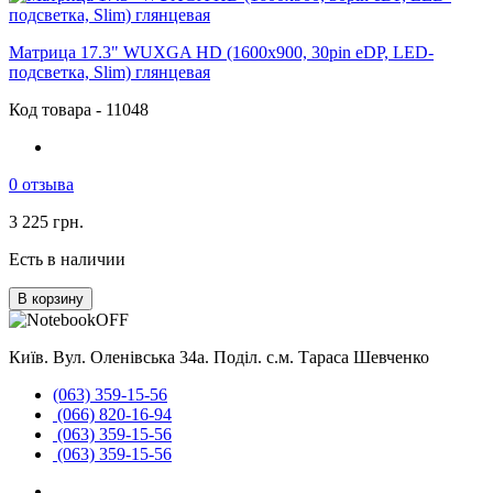
Матрица 17.3" WUXGA HD (1600x900, 30pin eDP, LED-
подсветка, Slim) глянцевая
Код товара - 11048
0 отзыва
3 225 грн.
Есть в наличии
В корзину
Київ. Вул. Оленівська 34а. Поділ. с.м. Тараса Шевченко
(063) 359-15-56
(066) 820-16-94
(063) 359-15-56
(063) 359-15-56