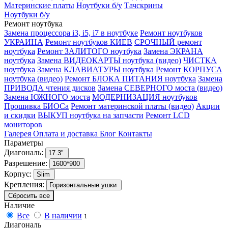
Материнские платы
Ноутбуки б/у
Тачскрины
Ноутбуки б/у
Ремонт ноутбука
Замена процессора i3, i5, i7 в ноутбуке
Ремонт ноутбуков
УКРАИНА
Ремонт ноутбуков КИЕВ
СРОЧНЫЙ ремонт
ноутбука
Ремонт ЗАЛИТОГО ноутбука
Замена ЭКРАНА
ноутбука
Замена ВИДЕОКАРТЫ ноутбука (видео)
ЧИСТКА
ноутбука
Замена КЛАВИАТУРЫ ноутбука
Ремонт КОРПУСА
ноутбука (видео)
Ремонт БЛОКА ПИТАНИЯ ноутбука
Замена
ПРИВОДА чтения дисков
Замена СЕВЕРНОГО моста (видео)
Замена ЮЖНОГО моста
МОДЕРНИЗАЦИЯ ноутбуков
Прошивка БИОСа
Ремонт материнской платы (видео)
Акции
и скидки
ВЫКУП ноутбука на запчасти
Ремонт LCD
мониторов
Галерея
Оплата и доставка
Блог
Контакты
Параметры
Диагональ:
17.3"
Разрешение:
1600*900
Корпус:
Slim
Крепления:
Горизонтальные ушки
Сбросить все
Наличие
Все
В наличии
1
Диагональ