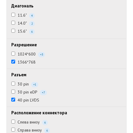
Диагональ
11.6"
4
14.0"
2
15.6"
6
Разрешение
1024*600
+3
1366*768
Разъем
30 pin
+1
30 pin eDP
+7
40 pin LVDS
Расположение коннектора
Слева внизу
6
Справа внизу
6