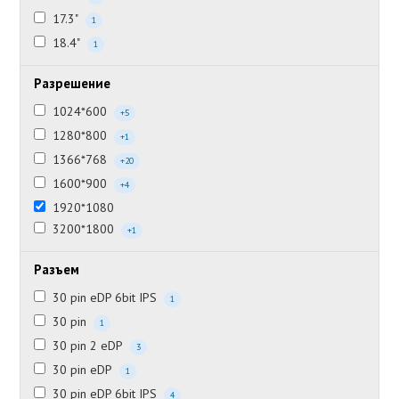
17.3"
1
18.4"
1
Разрешение
1024*600
+5
1280*800
+1
1366*768
+20
1600*900
+4
1920*1080
3200*1800
+1
Разъем
30 pin eDP 6bit IPS
1
30 pin
1
30 pin 2 eDP
3
30 pin eDP
1
30 pin eDP 6bit IPS
4