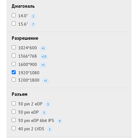
Диагональ
14.0"
2
15.6"
7
Разрешение
1024*600
+1
1366*768
+13
1600*900
+1
1920*1080
3200*1800
+1
Разъем
30 pin 2 eDP
3
30 pin eDP
1
30 pin eDP 6bit IPS
4
40 pin 2 LVDS
1