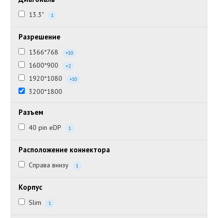
13.3"
1
Разрешение
1366*768
+10
1600*900
+2
1920*1080
+10
3200*1800
Разъем
40 pin eDP
1
Расположение коннектора
Справа внизу
1
Корпус
Slim
1