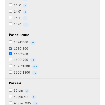
13.3"
2
14.0"
3
14.1"
1
15.6"
10
Разрешение
1024*600
+5
1280*800
1366*768
1600*900
+4
1920*1080
+11
3200*1800
+1
Разъем
30 pin
2
30 pin eDP
7
40 pin LVDS
12