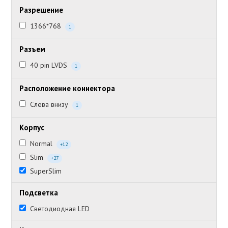
Разрешение
1366*768
1
Разъем
40 pin LVDS
1
Расположение коннектора
Слева внизу
1
Корпус
Normal
+12
Slim
+27
SuperSlim
Подсветка
Светодиодная LED