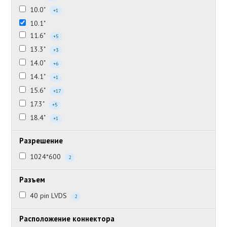
10.0"
+1
10.1"
11.6"
+5
13.3"
+3
14.0"
+6
14.1"
+1
15.6"
+17
17.3"
+5
18.4"
+1
Разрешение
1024*600
2
Разъем
40 pin LVDS
2
Расположение коннектора