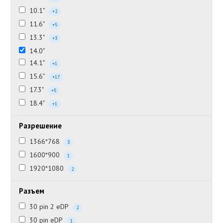
10.1"
+2
11.6"
+5
13.3"
+3
14.0"
14.1"
+1
15.6"
+17
17.3"
+5
18.4"
+1
Разрешение
1366*768
3
1600*900
1
1920*1080
2
Разъем
30 pin 2 eDP
2
30 pin eDP
1