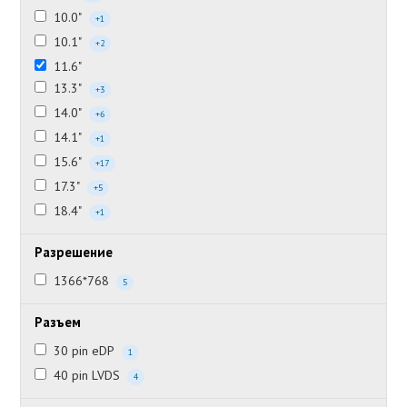
10.0"
+1
10.1"
+2
11.6"
13.3"
+3
14.0"
+6
14.1"
+1
15.6"
+17
17.3"
+5
18.4"
+1
Разрешение
1366*768
5
Разъем
30 pin eDP
1
40 pin LVDS
4