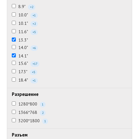
8.9"
+2
10.0"
+1
10.1"
+2
11.6"
+5
13.3"
14.0"
+6
14.1"
15.6"
+17
17.3"
+5
18.4"
+1
Разрешение
1280*800
1
1366*768
2
3200*1800
1
Разъем