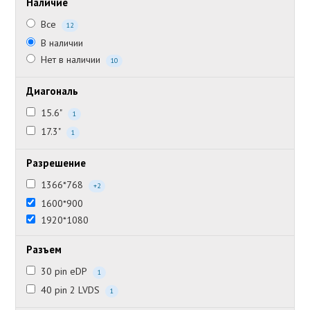
Наличие
Все
12
В наличии
Нет в наличии
10
Диагональ
15.6"
1
17.3"
1
Разрешение
1366*768
+2
1600*900
1920*1080
Разъем
30 pin eDP
1
40 pin 2 LVDS
1